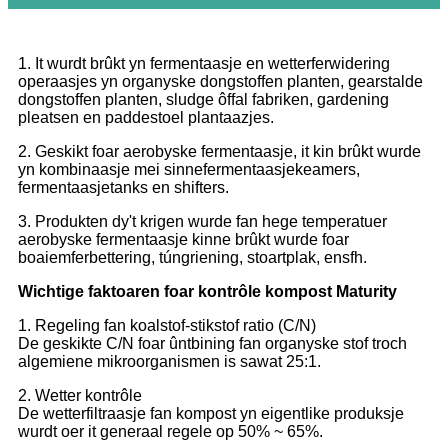
1. It wurdt brûkt yn fermentaasje en wetterferwidering
operaasjes yn organyske dongstoffen planten, gearstalde
dongstoffen planten, sludge ôffal fabriken, gardening
pleatsen en paddestoel plantaazjes.
2. Geskikt foar aerobyske fermentaasje, it kin brûkt wurde
yn kombinaasje mei sinnefermentaasjekeamers,
fermentaasjetanks en shifters.
3. Produkten dy't krigen wurde fan hege temperatuer
aerobyske fermentaasje kinne brûkt wurde foar
boaiemferbettering, túngriening, stoartplak, ensfh.
Wichtige faktoaren foar kontrôle kompost Maturity
1. Regeling fan koalstof-stikstof ratio (C/N)
De geskikte C/N foar ûntbining fan organyske stof troch
algemiene mikroorganismen is sawat 25:1.
2. Wetter kontrôle
De wetterfiltraasje fan kompost yn eigentlike produksje
wurdt oer it generaal regele op 50% ~ 65%.