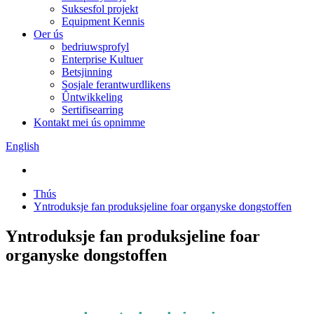
Suksesfol projekt
Equipment Kennis
Oer ús
bedriuwsprofyl
Enterprise Kultuer
Betsjinning
Sosjale ferantwurdlikens
Ûntwikkeling
Sertifisearring
Kontakt mei ús opnimme
English
Thús
Yntroduksje fan produksjeline foar organyske dongstoffen
Yntroduksje fan produksjeline foar
organyske dongstoffen