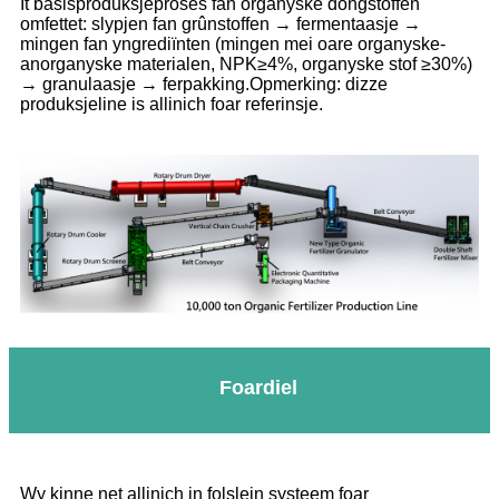
It basisproduksjeproses fan organyske dongstoffen
omfettet: slypjen fan grûnstoffen → fermentaasje →
mingen fan yngrediïnten (mingen mei oare organyske-
anorganyske materialen, NPK≥4%, organyske stof ≥30%)
→ granulaasje → ferpakking.Opmerking: dizze
produksjeline is allinich foar referinsje.
Foardiel
Wy kinne net allinich in folslein systeem foar