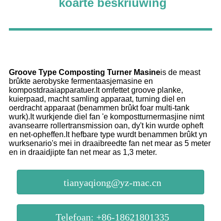
koarte beskriuwing
Groove Type Composting Turner
Masine
is de meast
brûkte aerobyske fermentaasjemasine en
kompostdraaiapparatuer.It omfettet groove planke,
kuierpaad, macht samling apparaat, turning diel en
oerdracht apparaat (benammen brûkt foar multi-tank
wurk).It wurkjende diel fan 'e kompostturnermasjine nimt
avansearre rollertransmission oan, dy't kin wurde opheft
en net-opheffen.It hefbare type wurdt benammen brûkt yn
wurksenario's mei in draaibreedte fan net mear as 5 meter
en in draaidjipte fan net mear as 1,3 meter.
tianyaqiong@yz-mac.cn
Telefoan: +86-18621801335