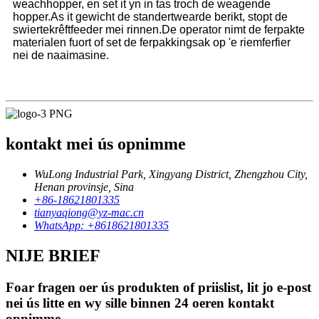
weachhopper, en set it yn in tas troch de weagende
hopper.As it gewicht de standertwearde berikt, stopt de
swiertekrêftfeeder mei rinnen.De operator nimt de ferpakte
materialen fuort of set de ferpakkingsak op 'e riemferfier
nei de naaimasine.
kontakt mei ús opnimme
WuLong Industrial Park, Xingyang District, Zhengzhou City,
Henan provinsje, Sina
+86-18621801335
tianyaqiong@yz-mac.cn
WhatsApp: +8618621801335
NIJE BRIEF
Foar fragen oer ús produkten of priislist, lit jo e-post
nei ús litte en wy sille binnen 24 oeren kontakt
opnimme.