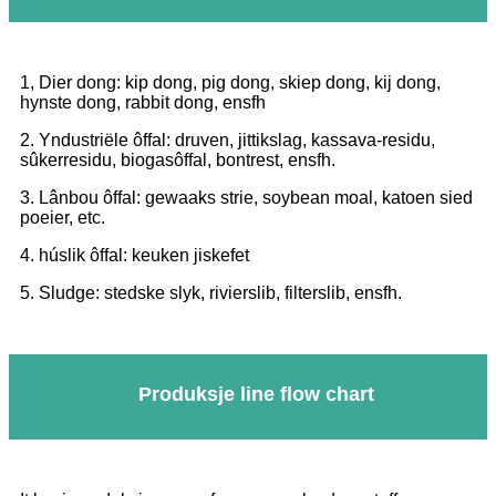
1, Dier dong: kip dong, pig dong, skiep dong, kij dong,
hynste dong, rabbit dong, ensfh
2. Yndustriële ôffal: druven, jittikslag, kassava-residu,
sûkerresidu, biogasôffal, bontrest, ensfh.
3. Lânbou ôffal: gewaaks strie, soybean moal, katoen sied
poeier, etc.
4. húslik ôffal: keuken jiskefet
5. Sludge: stedske slyk, rivierslib, filterslib, ensfh.
Produksje line flow chart