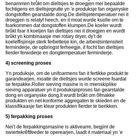
benammen brûkt om dieltsjes te droegjen mei bepaalde
fochtigens en dieltsjegrutte yn 'e produksje fan organyske
dongstoffen gearstalde dong.De dieltsjetemperatuer nei it
droegjen is relatyf heech, en it moat wurde kuolle om te
foarkommen dat dongstoffen klumpen.De koeler wurdt
brûkt foar it koeljen fan dieltsjes nei it droegjen en wurdt
brûkt yn kombinaasje mei rotary dryer, dy't de
koeleffisjinsje sterk ferbetterje kin, de arbeidsintensiteit
ferminderje, de opbringst ferheegje, it focht fan dieltsjes
fierder ferwiderje en dongtemperatuer ferminderje.
4) screening proses
Yn produksje, om de unifoarmens fan it fertikke produkt te
garandearjen, moatte de dieltsjes wurde screene foardat
se ferpakke.Roller sieving masine is in mienskiplike
sieving apparatuer yn it produksjeproses fan gearstalde
dong en organyske dong.It wurdt brûkt om ôfmakke
produkten en net-konforme aggregaten te skieden en de
klassifikaasje fan klear produkten fierder te berikken.
5) ferpakking proses
Nei't de ferpakkingsmasine is aktivearre, begjint de
swiertekrêftfeeder te operearjen, laadt it materiaal yn 'e