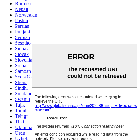
Burmese
Nepali
Norwegian
Pashto
Persian
Punjabi
Serbian
Sesotho
Sinhala
Slovak
Slovenian
Somali
Samoan
Scots Gaelic
Shona
Sindhi
Sundanese
Swahili
Tajik
Tamil
Telugu
Thai
Ukrainian
Urdu
Uzbek