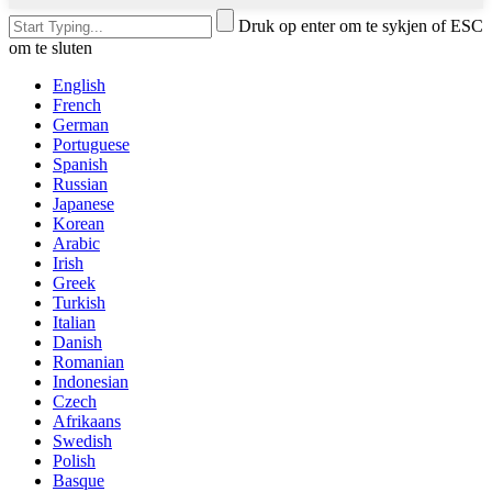
Druk op enter om te sykjen of ESC
om te sluten
English
French
German
Portuguese
Spanish
Russian
Japanese
Korean
Arabic
Irish
Greek
Turkish
Italian
Danish
Romanian
Indonesian
Czech
Afrikaans
Swedish
Polish
Basque