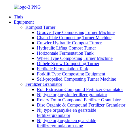
Thús
Equipment
Kompost Turner
Groove Type Composting Turner Machine
Chain Plate Composting Turner Machine
Crawler Hydraulic Compost Turner
Hydraulic Lifing Comost Turner
Horizontale Fermentation Tank
Wheel Type Composting Turner Machine
Dûbele Screw Composting Turner
Fertikale Fermentation Tank
Forklift Type Composting Equipment
Self-propelled Composting Turner Machine
Fertilizer Granulator
Roll Extrusion Compound Fertilizer Granulator
Nij type organyske fertilizer granulator
Rotary Drum Compound Fertilizer Granulator
Disc Organic & Compound Fertilizer Granulator
Nij type organyske en gearstalde
fertilizergranulator
Nij type organyske en gearstalde
fertilizergranulatormasine