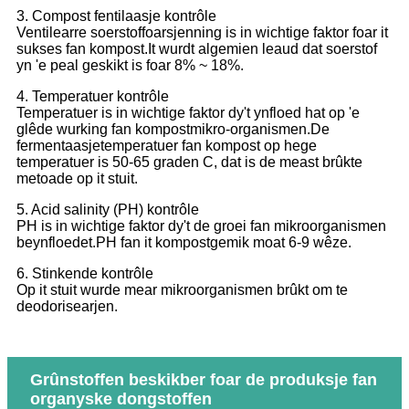
3. Compost fentilaasje kontrôle
Ventilearre soerstoffoarsjenning is in wichtige faktor foar it
sukses fan kompost.It wurdt algemien leaud dat soerstof
yn 'e peal geskikt is foar 8% ~ 18%.
4. Temperatuer kontrôle
Temperatuer is in wichtige faktor dy't ynfloed hat op 'e
glêde wurking fan kompostmikro-organismen.De
fermentaasjetemperatuer fan kompost op hege
temperatuer is 50-65 graden C, dat is de meast brûkte
metoade op it stuit.
5. Acid salinity (PH) kontrôle
PH is in wichtige faktor dy't de groei fan mikroorganismen
beynfloedet.PH fan it kompostgemik moat 6-9 wêze.
6. Stinkende kontrôle
Op it stuit wurde mear mikroorganismen brûkt om te
deodorisearjen.
Grûnstoffen beskikber foar de produksje fan
organyske dongstoffen