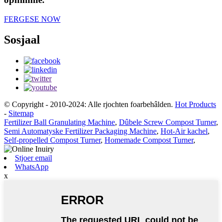
FERGESE NOW
Sosjaal
© Copyright - 2010-2024: Alle rjochten foarbehâlden.
Hot Products
-
Sitemap
Fertilizer Ball Granulating Machine
,
Dûbele Screw Compost Turner
,
Semi Automatyske Fertilizer Packaging Machine
,
Hot-Air kachel
,
Self-propelled Compost Turner
,
Homemade Compost Turner
,
Stjoer email
WhatsApp
x