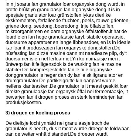
In nij soarte fan granulator foar organyske dong wurdt in
protte brûkt yn granulaasje fan organyske dong.It is in
spesjale granulator foar grûnstoffen lykas dierlike
ekskrementen, ferfallende fruchten, peels, rauwe grienten,
griene dong, seedong, boeredong, trije ôffalstoffen,
mikroorganismen en oare organyske ôffalstoffen.It hat de
foardielen fan hege granulaasje taryf, stabile operaasje,
duorsume apparatuer en lange libbensdoer, en is in ideale
kar foar it produsearjen fan organyske dongstoffen.De
húsfesting fan dizze masine oannimt naadleaze piip, dy't
duorsumer is en net ferfoarmet.Yn kombinaasje mei it
ûntwerp fan it feiligensdok is de wurking fan 'e masine
stabiler.De kompresjesterkte fan 'e nije organyske
donggranulator is heger dan dy fan' e skiifgranulator en
drumgranulator.De partikelgrutte kin oanpast wurde
neffens klanteasken.De granulator is it meast geskikt foar
direkte granulaasje fan organysk ôffal nei fermentaasje, it
bewarjen fan it drogen proses en sterk ferminderjen fan
produksjekosten.
3) drogen en koeling proses
De dieltsje focht ynhâld nei granulaasje troch de
granulator is heech, dus it moat wurde droege te foldwaan
oan de wetter ynhâld standert.De droeger wurdt