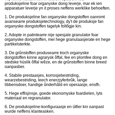
produksjeline foar organyske dong leverje, mar ek ien
apparatuer leverje yn it proses neffens werklike behoeften.
1. De produksjeline fan organyske dongstoffen oannimt
avansearre produksjetechnology, dy't de produksje fan
organyske dongstoffen tagelyk foltôgje kin.
2. Adopte in patintearre nije spesjale granulator foar
organyske dongstoffen, mei hege granulaasjerate en hege
partikelsterkte.
3. De grûnstoffen produsearre troch organyske
dongstoffen kinne agrarysk ôffal, fee en plomfee dong en
stedske húslik ôffal wêze, en de grûnstoffen binne breed
oanpasber.
4. Stabile prestaasjes, korrosjebestriding,
wearzebestriding, leech enerzjyferbrûk, lange
libbensdoer, handige ûnderhâld en operaasje, ensfh.
5. Hege effisjinsje, goede ekonomyske foardielen, lyts
materiaal en regranulator.
6. De produksjeline-konfiguraasje en útfier kin oanpast
wurde neffens klanteasken.