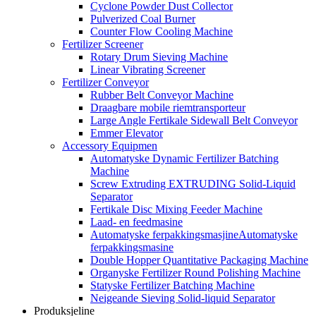
Cyclone Powder Dust Collector
Pulverized Coal Burner
Counter Flow Cooling Machine
Fertilizer Screener
Rotary Drum Sieving Machine
Linear Vibrating Screener
Fertilizer Conveyor
Rubber Belt Conveyor Machine
Draagbare mobile riemtransporteur
Large Angle Fertikale Sidewall Belt Conveyor
Emmer Elevator
Accessory Equipmen
Automatyske Dynamic Fertilizer Batching
Machine
Screw Extruding EXTRUDING Solid-Liquid
Separator
Fertikale Disc Mixing Feeder Machine
Laad- en feedmasine
Automatyske ferpakkingsmasjineAutomatyske
ferpakkingsmasine
Double Hopper Quantitative Packaging Machine
Organyske Fertilizer Round Polishing Machine
Statyske Fertilizer Batching Machine
Neigeande Sieving Solid-liquid Separator
Produksjeline