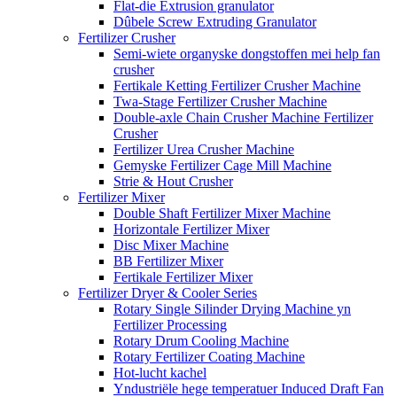
Flat-die Extrusion granulator
Dûbele Screw Extruding Granulator
Fertilizer Crusher
Semi-wiete organyske dongstoffen mei help fan
crusher
Fertikale Ketting Fertilizer Crusher Machine
Twa-Stage Fertilizer Crusher Machine
Double-axle Chain Crusher Machine Fertilizer
Crusher
Fertilizer Urea Crusher Machine
Gemyske Fertilizer Cage Mill Machine
Strie & Hout Crusher
Fertilizer Mixer
Double Shaft Fertilizer Mixer Machine
Horizontale Fertilizer Mixer
Disc Mixer Machine
BB Fertilizer Mixer
Fertikale Fertilizer Mixer
Fertilizer Dryer & Cooler Series
Rotary Single Silinder Drying Machine yn
Fertilizer Processing
Rotary Drum Cooling Machine
Rotary Fertilizer Coating Machine
Hot-lucht kachel
Yndustriële hege temperatuer Induced Draft Fan