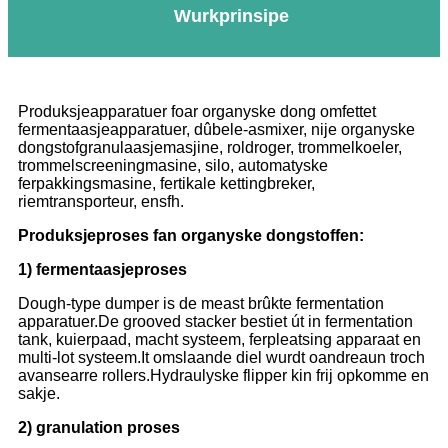
Wurkprinsipe
Produksjeapparatuer foar organyske dong omfettet
fermentaasjeapparatuer, dûbele-asmixer, nije organyske
dongstofgranulaasjemasjine, roldroger, trommelkoeler,
trommelscreeningmasine, silo, automatyske
ferpakkingsmasine, fertikale kettingbreker,
riemtransporteur, ensfh.
Produksjeproses fan organyske dongstoffen:
1) fermentaasjeproses
Dough-type dumper is de meast brûkte fermentation
apparatuer.De grooved stacker bestiet út in fermentation
tank, kuierpaad, macht systeem, ferpleatsing apparaat en
multi-lot systeem.It omslaande diel wurdt oandreaun troch
avansearre rollers.Hydraulyske flipper kin frij opkomme en
sakje.
2) granulation proses