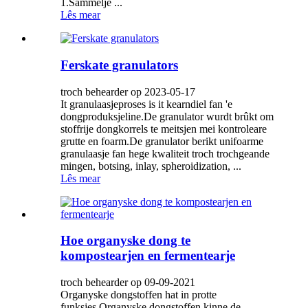
1.Sammelje ...
Lês mear
Ferskate granulators
troch behearder op 2023-05-17
It granulaasjeproses is it kearndiel fan 'e
dongproduksjeline.De granulator wurdt brûkt om
stoffrije dongkorrels te meitsjen mei kontroleare
grutte en foarm.De granulator berikt unifoarme
granulaasje fan hege kwaliteit troch trochgeande
mingen, botsing, inlay, spheroidization, ...
Lês mear
Hoe organyske dong te
kompostearjen en fermentearje
troch behearder op 09-09-2021
Organyske dongstoffen hat in protte
funksjes.Organyske dongstoffen kinne de