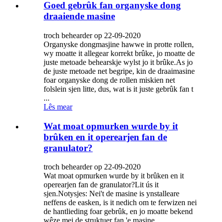
Goed gebrûk fan organyske dong
draaiende masine
troch behearder op 22-09-2020
Organyske dongmasjine hawwe in protte rollen,
wy moatte it allegear korrekt brûke, jo moatte de
juste metoade behearskje wylst jo it brûke.As jo ​​​​
de juste metoade net begripe, kin de draaimasine
foar organyske dong de rollen miskien net
folslein sjen litte, dus, wat is it juste gebrûk fan t
...
Lês mear
Wat moat opmurken wurde by it
brûken en it operearjen fan de
granulator?
troch behearder op 22-09-2020
Wat moat opmurken wurde by it brûken en it
operearjen fan de granulator?Lit ús it
sjen.Notysjes: Nei't de masine is ynstalleare
neffens de easken, is it nedich om te ferwizen nei
de hantlieding foar gebrûk, en jo moatte bekend
wêze mei de struktuer fan 'e masine ...