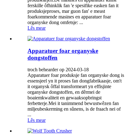
ferskille ôfhinklik fan 'e spesifike easken fan it
produksjeproses, mar guon fan' e meast
foarkommende masines en apparatuer foar
organyske dong omfetsje: ...
Lês mear
Apparatuer foar organyske
dongstoffen
troch behearder op 2024-03-18
Apparatuer foar produksje fan organyske dong is
essensjeel yn it proses fan dongfabrikaasje, om't
it organysk ôffal transformeart yn effisjinte
organyske dongstoffen, en dêrmei de
boaiemkwaliteit en gewaaksopbringst
ferbetterje.Mei it tanimmend bewustwêzen fan
miljeubeskerming en sûnens, is de fraach nei of
...
Lês mear