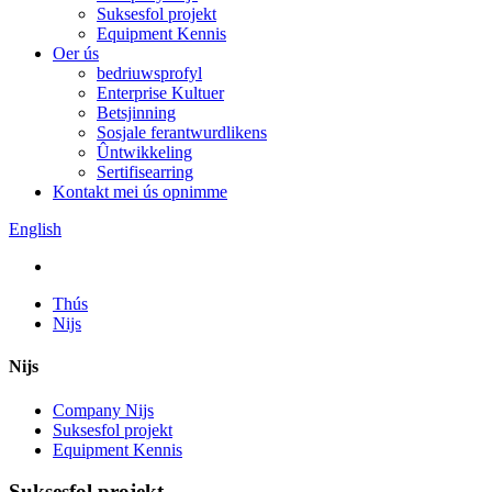
Suksesfol projekt
Equipment Kennis
Oer ús
bedriuwsprofyl
Enterprise Kultuer
Betsjinning
Sosjale ferantwurdlikens
Ûntwikkeling
Sertifisearring
Kontakt mei ús opnimme
English
Thús
Nijs
Nijs
Company Nijs
Suksesfol projekt
Equipment Kennis
Suksesfol projekt