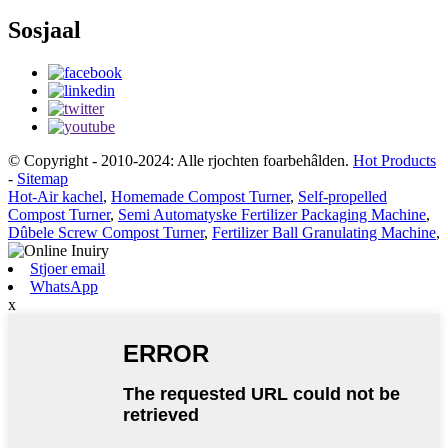
Sosjaal
© Copyright - 2010-2024: Alle rjochten foarbehâlden.
Hot Products
-
Sitemap
Hot-Air kachel
,
Homemade Compost Turner
,
Self-propelled
Compost Turner
,
Semi Automatyske Fertilizer Packaging Machine
,
Dûbele Screw Compost Turner
,
Fertilizer Ball Granulating Machine
,
Stjoer email
WhatsApp
x