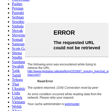
Pashto
Persian
Punjabi
Serbian
Sesotho
Sinhala
Slovak
Slovenian
Somali
Samoan
Scots Gaelic
Shona
Sindhi
Sundanese
Swahili
Tajik
Tamil
Telugu
Thai
Ukrainian
Urdu
Uzbek
Vietnamese
Welsh
Xhosa