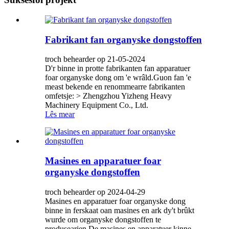
Fabrikant fan organyske dongstoffen
troch behearder op 21-05-2024
D'r binne in protte fabrikanten fan apparatuer
foar organyske dong om 'e wrâld.Guon fan 'e
meast bekende en renommearre fabrikanten
omfetsje: > Zhengzhou Yizheng Heavy
Machinery Equipment Co., Ltd.
Lês mear
Masines en apparatuer foar
organyske dongstoffen
troch behearder op 2024-04-29
Masines en apparatuer foar organyske dong
binne in ferskaat oan masines en ark dy't brûkt
wurde om organyske dongstoffen te
produsearjen.De masines en apparatuer kinne