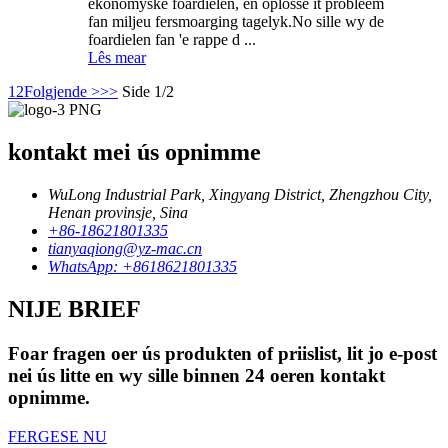
ekonomyske foardielen, en oplosse it probleem
fan miljeu fersmoarging tagelyk.No sille wy de
foardielen fan 'e rappe d ...
Lês mear
1
2
Folgjende >
>>
Side 1/2
kontakt mei ús opnimme
WuLong Industrial Park, Xingyang District, Zhengzhou City,
Henan provinsje, Sina
+86-18621801335
tianyaqiong@yz-mac.cn
WhatsApp: +8618621801335
NIJE BRIEF
Foar fragen oer ús produkten of priislist, lit jo e-post
nei ús litte en wy sille binnen 24 oeren kontakt
opnimme.
FERGESE NU