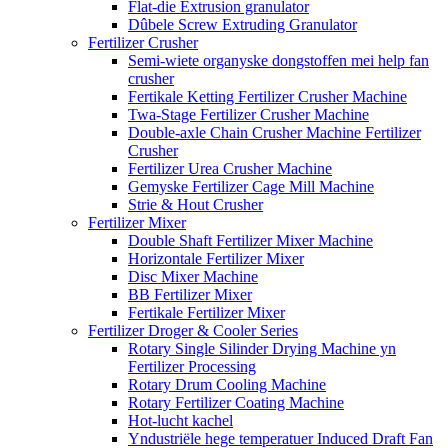
Flat-die Extrusion granulator
Dûbele Screw Extruding Granulator
Fertilizer Crusher
Semi-wiete organyske dongstoffen mei help fan
crusher
Fertikale Ketting Fertilizer Crusher Machine
Twa-Stage Fertilizer Crusher Machine
Double-axle Chain Crusher Machine Fertilizer
Crusher
Fertilizer Urea Crusher Machine
Gemyske Fertilizer Cage Mill Machine
Strie & Hout Crusher
Fertilizer Mixer
Double Shaft Fertilizer Mixer Machine
Horizontale Fertilizer Mixer
Disc Mixer Machine
BB Fertilizer Mixer
Fertikale Fertilizer Mixer
Fertilizer Droger & Cooler Series
Rotary Single Silinder Drying Machine yn
Fertilizer Processing
Rotary Drum Cooling Machine
Rotary Fertilizer Coating Machine
Hot-lucht kachel
Yndustriële hege temperatuer Induced Draft Fan