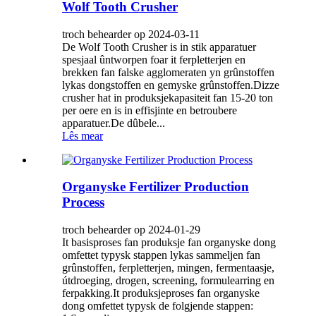
Wolf Tooth Crusher
troch behearder op 2024-03-11
De Wolf Tooth Crusher is in stik apparatuer
spesjaal ûntworpen foar it ferpletterjen en
brekken fan falske agglomeraten yn grûnstoffen
lykas dongstoffen en gemyske grûnstoffen.Dizze
crusher hat in produksjekapasiteit fan 15-20 ton
per oere en is in effisjinte en betroubere
apparatuer.De dûbele...
Lês mear
Organyske Fertilizer Production
Process
troch behearder op 2024-01-29
It basisproses fan produksje fan organyske dong
omfettet typysk stappen lykas sammeljen fan
grûnstoffen, ferpletterjen, mingen, fermentaasje,
útdroeging, drogen, screening, formulearring en
ferpakking.It produksjeproses fan organyske
dong omfettet typysk de folgjende stappen: