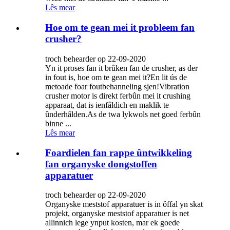
Lês mear
Hoe om te gean mei it probleem fan
crusher?
troch behearder op 22-09-2020
Yn it proses fan it brûken fan de crusher, as der
in fout is, hoe om te gean mei it?En lit ús de
metoade foar foutbehanneling sjen!Vibration
crusher motor is direkt ferbûn mei it crushing
apparaat, dat is ienfâldich en maklik te
ûnderhâlden.As de twa lykwols net goed ferbûn
binne ...
Lês mear
Foardielen fan rappe ûntwikkeling
fan organyske dongstoffen
apparatuer
troch behearder op 22-09-2020
Organyske meststof apparatuer is in ôffal yn skat
projekt, organyske meststof apparatuer is net
allinnich lege ynput kosten, mar ek goede