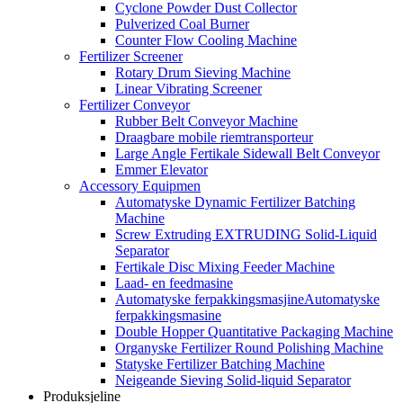
Cyclone Powder Dust Collector
Pulverized Coal Burner
Counter Flow Cooling Machine
Fertilizer Screener
Rotary Drum Sieving Machine
Linear Vibrating Screener
Fertilizer Conveyor
Rubber Belt Conveyor Machine
Draagbare mobile riemtransporteur
Large Angle Fertikale Sidewall Belt Conveyor
Emmer Elevator
Accessory Equipmen
Automatyske Dynamic Fertilizer Batching
Machine
Screw Extruding EXTRUDING Solid-Liquid
Separator
Fertikale Disc Mixing Feeder Machine
Laad- en feedmasine
Automatyske ferpakkingsmasjineAutomatyske
ferpakkingsmasine
Double Hopper Quantitative Packaging Machine
Organyske Fertilizer Round Polishing Machine
Statyske Fertilizer Batching Machine
Neigeande Sieving Solid-liquid Separator
Produksjeline