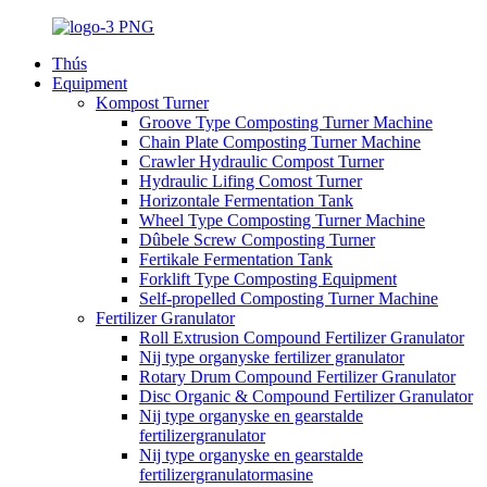
Thús
Equipment
Kompost Turner
Groove Type Composting Turner Machine
Chain Plate Composting Turner Machine
Crawler Hydraulic Compost Turner
Hydraulic Lifing Comost Turner
Horizontale Fermentation Tank
Wheel Type Composting Turner Machine
Dûbele Screw Composting Turner
Fertikale Fermentation Tank
Forklift Type Composting Equipment
Self-propelled Composting Turner Machine
Fertilizer Granulator
Roll Extrusion Compound Fertilizer Granulator
Nij type organyske fertilizer granulator
Rotary Drum Compound Fertilizer Granulator
Disc Organic & Compound Fertilizer Granulator
Nij type organyske en gearstalde
fertilizergranulator
Nij type organyske en gearstalde
fertilizergranulatormasine