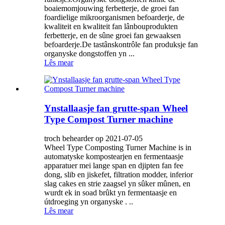
boaiemomjouwing ferbetterje, de groei fan
foardielige mikroorganismen befoarderje, de
kwaliteit en kwaliteit fan lânbouprodukten
ferbetterje, en de sûne groei fan gewaaksen
befoarderje.De tastânskontrôle fan produksje fan
organyske dongstoffen yn ...
Lês mear
Ynstallaasje fan grutte-span Wheel
Type Compost Turner machine
troch behearder op 2021-07-05
Wheel Type Composting Turner Machine is in
automatyske kompostearjen en fermentaasje
apparatuer mei lange span en djipten fan fee
dong, slib en jiskefet, filtration modder, inferior
slag cakes en strie zaagsel yn sûker mûnen, en
wurdt ek in soad brûkt yn fermentaasje en
útdroeging yn organyske . ..
Lês mear